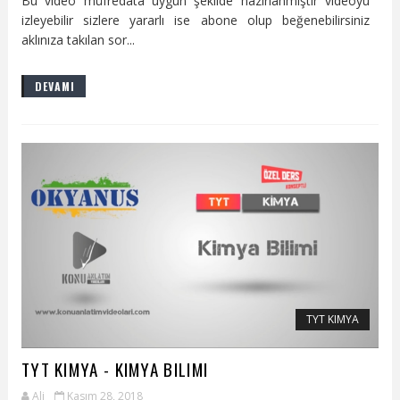
Bu video müfredata uygun şekilde hazırlanmıştır videoyu
izleyebilir sizlere yararlı ise abone olup beğenebilirsiniz
aklınıza takılan sor...
DEVAMI
TYT KIMYA
TYT KIMYA - KIMYA BILIMI
Ali
Kasım 28, 2018