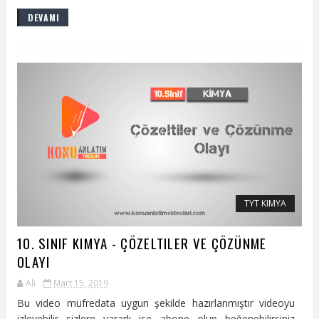
DEVAMI
TYT KIMYA
10. SINIF KIMYA - ÇÖZELTILER VE ÇÖZÜNME
OLAYI
Ali
Mart 15, 2019
Bu video müfredata uygun şekilde hazırlanmıştır videoyu
izleyebilir sizlere yararlı ise abone olup beğenebilirsiniz