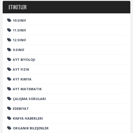
ETIKETLER
10.SINIF
11.SINIF
12.SINIF
9.SINIF
AYT BIYOLOJI
AYT FIZIK
AYT KIMYA
AYT MATEMATIK
ÇALIŞMA SORULARI
EDEBIYAT
KIMYA HABERLERI
ORGANIK BILEŞENLER