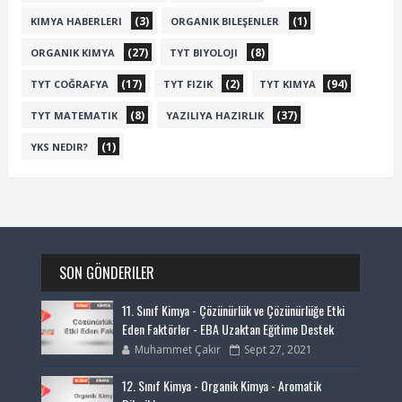
(3)
(1)
KIMYA HABERLERI
ORGANIK BILEŞENLER
(27)
(8)
ORGANIK KIMYA
TYT BIYOLOJI
(17)
(2)
(94)
TYT COĞRAFYA
TYT FIZIK
TYT KIMYA
(8)
(37)
TYT MATEMATIK
YAZILIYA HAZIRLIK
(1)
YKS NEDIR?
SON GÖNDERILER
11. Sınıf Kimya - Çözünürlük ve Çözünürlüğe Etki
Eden Faktörler - EBA Uzaktan Eğitime Destek
Muhammet Çakır
Sept 27, 2021
12. Sınıf Kimya - Organik Kimya - Aromatik