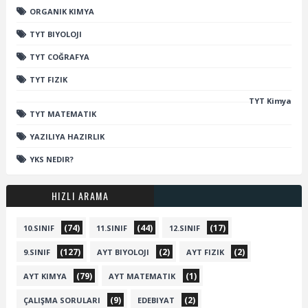
ORGANIK KIMYA
TYT BIYOLOJI
TYT COĞRAFYA
TYT FIZIK
TYT Kimya
TYT MATEMATIK
YAZILIYA HAZIRLIK
YKS NEDIR?
HIZLI ARAMA
(74)
(44)
(17)
10.SINIF
11.SINIF
12.SINIF
(127)
(2)
(2)
9.SINIF
AYT BIYOLOJI
AYT FIZIK
(79)
(1)
AYT KIMYA
AYT MATEMATIK
(9)
(2)
ÇALIŞMA SORULARI
EDEBIYAT