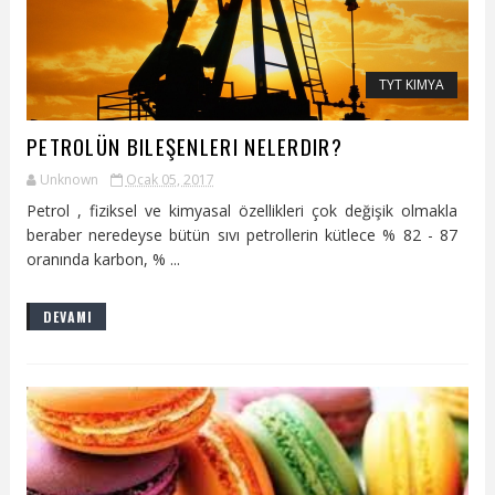
TYT KIMYA
PETROLÜN BILEŞENLERI NELERDIR?
Unknown
Ocak 05, 2017
Petrol , fiziksel ve kimyasal özellikleri çok değişik olmakla
beraber neredeyse bütün sıvı petrollerin kütlece % 82 - 87
oranında karbon, % ...
DEVAMI